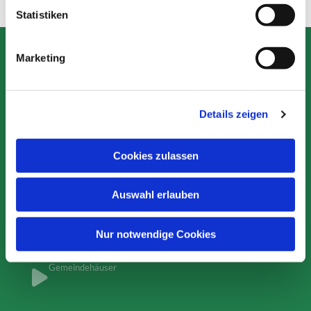
l
Statistiken
i
g
Marketing
u
Formulare
n
g
Details zeigen
s
Eintritt
a
u
Taufe
Cookies zulassen
s
w
Konfirmation
Auswahl erlauben
a
h
Trauung
l
Nur notwendige Cookies
Gemeindehäuser