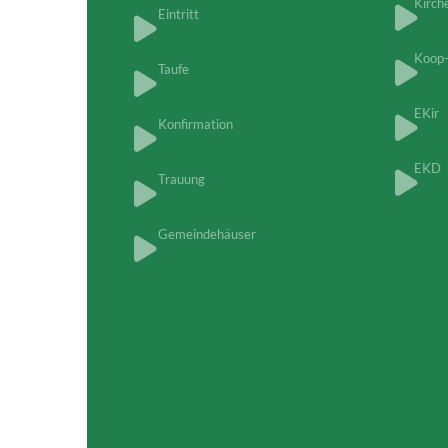
Kirch
Eintritt
Koop
Taufe
EKir
Konfirmation
EKD
Trauung
Gemeindehäuser