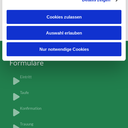
Mail:
btw.simmern@diakoniehilft.de
a
u
Cookies zulassen
s
w
Auswahl erlauben
a
h
l
Nur notwendige Cookies
Formulare
Eintritt
Taufe
Konfirmation
Trauung