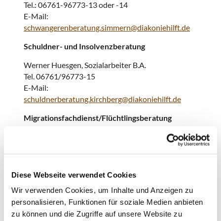
Tel.: 06761-96773-13 oder -14
E-Mail:
schwangerenberatung.simmern@diakoniehilft.de
Schuldner- und Insolvenzberatung
Werner Huesgen, Sozialarbeiter B.A.
Tel. 06761/96773-15
E-Mail:
schuldnerberatung.kirchberg@diakoniehilft.de
Migrationsfachdienst/Flüchtlingsberatung
Fachberatung Migration und Integration
Dipl.-Pädagogin Erentina Jalincuk
Tel.: 06761/96773-16
Mobil: 0157-89229553
Diese Webseite verwendet Cookies
E-Mail:
jalincuk@diakoniehilft.de
Wir verwenden Cookies, um Inhalte und Anzeigen zu
Jugendmigrationsdienst
personalisieren, Funktionen für soziale Medien anbieten
zu können und die Zugriffe auf unsere Website zu
Eva Kunz, Sozialarbeiterin/Sozialpädagogin B.A.