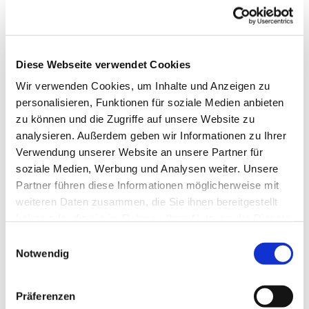
Dies könnte Sie auch interessieren
Diese Webseite verwendet Cookies
Wir verwenden Cookies, um Inhalte und Anzeigen zu
personalisieren, Funktionen für soziale Medien anbieten
zu können und die Zugriffe auf unsere Website zu
analysieren. Außerdem geben wir Informationen zu Ihrer
Verwendung unserer Website an unsere Partner für
soziale Medien, Werbung und Analysen weiter. Unsere
Partner führen diese Informationen möglicherweise mit
weiteren Daten zusammen, die Sie ihnen bereitgestellt
haben oder die sie im Rahmen Ihrer Nutzung der Dienste
gesammelt haben.
E
Notwendig
i
n
w
Präferenzen
i