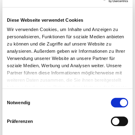
Diese Webseite verwendet Cookies
Wir verwenden Cookies, um Inhalte und Anzeigen zu
personalisieren, Funktionen für soziale Medien anbieten
zu können und die Zugriffe auf unsere Website zu
analysieren. Außerdem geben wir Informationen zu Ihrer
Verwendung unserer Website an unsere Partner für
soziale Medien, Werbung und Analysen weiter. Unsere
Partner führen diese Informationen möglicherweise mit
weiteren Daten zusammen, die Sie ihnen bereitgestellt
haben oder die sie im Rahmen Ihrer Nutzung der Dienste
gesammelt haben.
E
Notwendig
i
n
w
Präferenzen
i
l